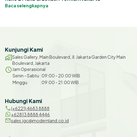
Baca selengkapnya
Kunjungi Kami
Sales Gallery, Main Boulevard, Jl. Jakarta Garden City Main
Boulevard, Jakarta
Jam Operasional
Senin
-
Sabtu
:
09:00
-
20:00
WIB
Minggu
:
09:00
-
21:00
WIB
Hubungi Kami
(+6221) 4683 8888
+62813 8888 4446
sales.jgc@modernland.co.id