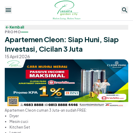
Kembali
PROMO
Apartemen Cleon: Siap Huni, Siap
Investasi, Cicilan 3 Juta
15 April 2026
Perumahan
Apartemen
Komersil
Fasilitas
Berita
Promo
Apartemen Cleon cuman 3 Juta-an sudah FREE:
Dryer
Mesin cuci
Kitchen Set
Lemari