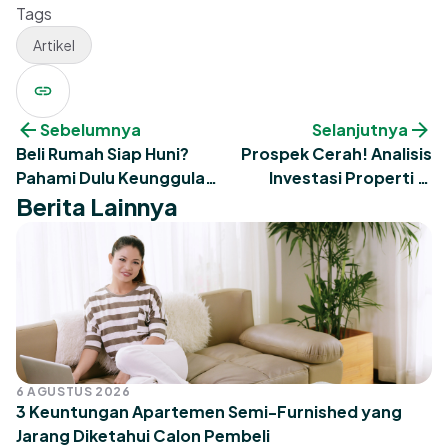
Tags
Artikel
Sebelumnya
Selanjutnya
Beli Rumah Siap Huni?
Prospek Cerah! Analisis
Pahami Dulu Keunggulan
Investasi Properti di
& Tips Pilihnya
Berita Lainnya
Jaktim & Faktor
Pengaruhnya
6 AGUSTUS 2026
3 Keuntungan Apartemen Semi-Furnished yang
Jarang Diketahui Calon Pembeli