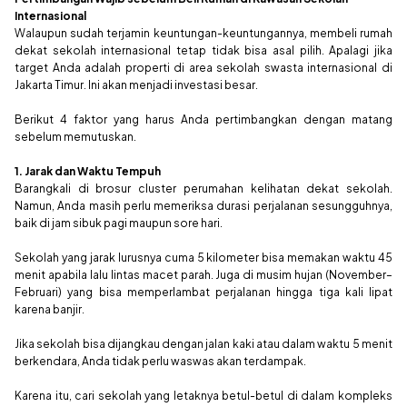
Internasional
Walaupun sudah terjamin keuntungan-keuntungannya, membeli rumah
dekat sekolah internasional tetap tidak bisa asal pilih. Apalagi jika
target Anda adalah properti di area sekolah swasta internasional di
Jakarta Timur. Ini akan menjadi investasi besar.
Berikut 4 faktor yang harus Anda pertimbangkan dengan matang
sebelum memutuskan.
1. Jarak dan Waktu Tempuh
Barangkali di brosur
cluster
perumahan kelihatan dekat sekolah.
Namun, Anda masih perlu memeriksa durasi perjalanan sesungguhnya,
baik di jam sibuk pagi maupun sore hari.
Sekolah yang jarak lurusnya cuma 5 kilometer bisa memakan waktu 45
menit apabila lalu lintas macet parah. Juga di musim hujan (November–
Februari) yang bisa memperlambat perjalanan hingga tiga kali lipat
karena banjir.
Jika sekolah bisa dijangkau dengan jalan kaki atau dalam waktu 5 menit
berkendara, Anda tidak perlu waswas akan terdampak.
Karena itu, cari sekolah yang letaknya betul-betul di dalam kompleks