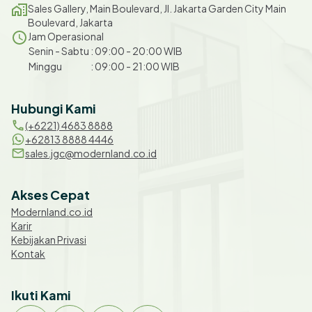
Sales Gallery, Main Boulevard, Jl. Jakarta Garden City Main
Boulevard, Jakarta
Jam Operasional
Senin
-
Sabtu
:
09:00
-
20:00
WIB
Minggu
:
09:00
-
21:00
WIB
Hubungi Kami
(+6221) 4683 8888
+62813 8888 4446
sales.jgc@modernland.co.id
Akses Cepat
Modernland.co.id
Karir
Kebijakan Privasi
Kontak
Ikuti Kami