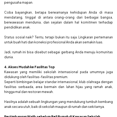
pengusaha mapan.
Coba bayangkan, betapa berwarnanya kehidupan Anda di masa
mendatang, tinggal di antara orang-orang dari berbagai bangsa,
berwawasan mendunia, dan sejalan dalam hal komitmen terhadap
pendidikan anak.
Status sosial naik? Tentu, tetapi bukan itu saja. Lingkaran pertemanan
untuk buah hati dan koneksi profesional Anda akan semakin luas.
Jadi, rumah ini bisa disebut sebagai gerbang Anda menuju komunitas
dunia.
4. Akses Mudah ke Fasilitas Top
Kawasan yang memiliki sekolah internasional pada umumnya juga
didukung oleh fasilitas-fasilitas premium.
Seperti bimbingan belajar standar internasional, klub olahraga dengan
fasilitas serbaada, area bermain dan lahan hijau yang ramah anak,
hingga mal dan restoran mewah.
Hasilnya adalah sebuah lingkungan yang mendukung tumbuh kembang
anak secara utuh, baik di sekolah maupun di rumah dan sekitarnya.
Pertimbangan Wajib sebelum Beli Rumah di Kawasan Sekolah