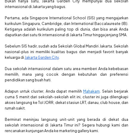
Bukan hanya satu, Jakarta Garden City mempunyai dua sekolah
internasional di Jakarta yang bagus.
Pertama, ada Singapore International School (SIS) yang mengajarkan
kurikulum Singapura, Cambridge, dan International Baccalaureate (IB).
Ketiganya adalah kurikulum paling top di dunia, dan bisa anak Anda
dapatkan dari satu tk internasional di Jakarta Timur hingga jenjang SMA.
Sebelum SIS hadir, sudah ada Sekolah Global Mandiri Jakarta. Sekolah
nasional-plus ini memiliki kualitas bagus dan menjadi favorit banyak
keluarga di
Jakarta Garden City
.
Dua sekolah internasional dalam satu area memberi Anda kebebasan
memilih, mana yang cocok dengan kebutuhan dan preferensi
pendidikan sang buah hati.
Adapun untuk
cluster
, Anda dapat memilih
Mahakam
. Selain berjarak
cuma 5 menit dari sekolah-sekolah elit ini,
cluster
ini juga dilengkapi
akses langsung ke Tol JORR, dekat stasiun LRT, danau, club house, dan
rumah sakit.
Berminat meninjau langsung unit-unit yang berada di dekat dua
sekolah internasional di Jakarta Timur ini? Segera hubungi kami dan
rencanakan kunjungan Anda ke
marketing gallery
kami.