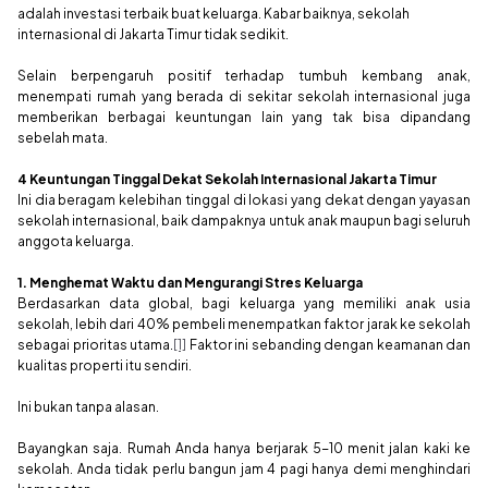
adalah investasi terbaik buat keluarga. Kabar baiknya, sekolah
internasional di Jakarta Timur tidak sedikit.
Selain berpengaruh positif terhadap tumbuh kembang anak,
menempati rumah yang berada di sekitar sekolah internasional juga
memberikan berbagai keuntungan lain yang tak bisa dipandang
sebelah mata.
4 Keuntungan Tinggal Dekat Sekolah Internasional Jakarta Timur
Ini dia beragam kelebihan tinggal di lokasi yang dekat dengan yayasan
sekolah internasional, baik dampaknya untuk anak maupun bagi seluruh
anggota keluarga.
1. Menghemat Waktu dan Mengurangi Stres Keluarga
Berdasarkan data global, bagi keluarga yang memiliki anak usia
sekolah, lebih dari 40% pembeli menempatkan faktor jarak ke sekolah
sebagai prioritas utama.
[1]
Faktor ini sebanding dengan keamanan dan
kualitas properti itu sendiri.
Ini bukan tanpa alasan.
Bayangkan saja. Rumah Anda hanya berjarak 5-10 menit jalan kaki ke
sekolah. Anda tidak perlu bangun jam 4 pagi hanya demi menghindari